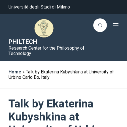
Università degli Studi di Milano
T
o
g
g
PHILTECH
l
Research Center for the Philosophy of
e
n
Technology
a
v
i
g
Home
»
Talk by Ekaterina Kubyshkina at University of
a
Urbino Carlo Bo, Italy
t
i
o
n
Talk by Ekaterina
Kubyshkina at