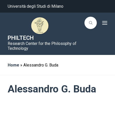
Università degli Studi di Milano
T
o
g
g
PHILTECH
l
Research Center for the Philosophy of
e
n
Technology
a
v
i
g
Home
»
Alessandro G. Buda
a
t
i
o
n
Alessandro G. Buda